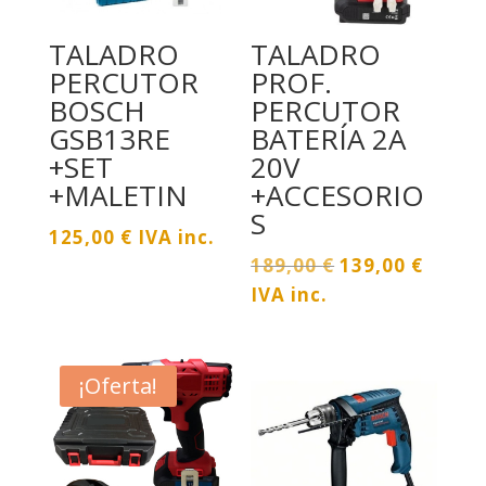
TALADRO
TALADRO
PERCUTOR
PROF.
BOSCH
PERCUTOR
GSB13RE
BATERÍA 2A
+SET
20V
+MALETIN
+ACCESORIO
S
125,00
€
IVA inc.
El
El
189,00
€
139,00
€
precio
precio
IVA inc.
original
actua
era:
es:
189,00 €.
139,00
¡Oferta!