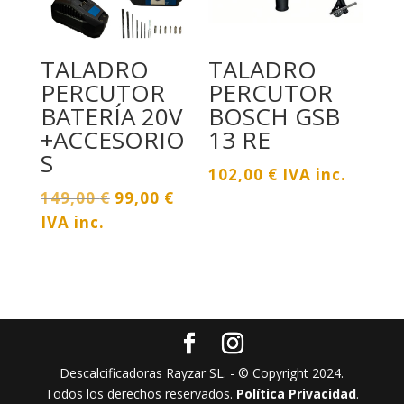
TALADRO
TALADRO
PERCUTOR
PERCUTOR
BATERÍA 20V
BOSCH GSB
+ACCESORIO
13 RE
S
102,00
€
IVA inc.
El
El
149,00
€
99,00
€
precio
precio
IVA inc.
original
actual
era:
es:
149,00 €.
99,00 €.
Descalcificadoras Rayzar SL. - © Copyright​ 2024.
Todos los derechos reservados.
Política Privacidad
.