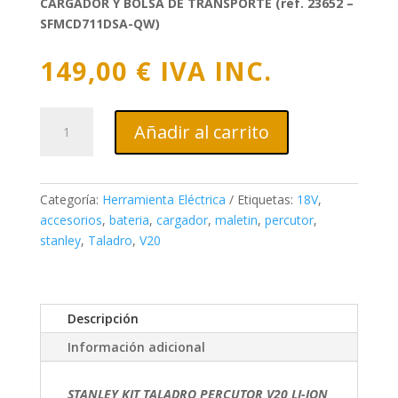
CARGADOR Y BOLSA DE TRANSPORTE (ref. 23652 –
SFMCD711DSA-QW)
149,00
€
IVA INC.
STANLEY
Añadir al carrito
KIT
TALADRO
PERCUTOR
V20
Categoría:
Herramienta Eléctrica
Etiquetas:
18V
,
LI-
accesorios
,
bateria
,
cargador
,
maletin
,
percutor
,
ION
stanley
,
Taladro
,
V20
18V
cantidad
Descripción
Información adicional
STANLEY KIT TALADRO PERCUTOR V20 LI-ION